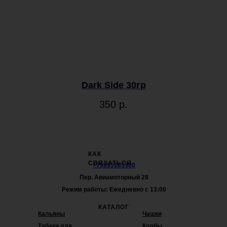
Dark Side 30гр
350
р.
КАК
СВЯЗАТЬСЯ
+79895185300
Пер. Авиамоторный 28
Режим работы: Ежедневно с 13:00
КАТАЛОГ
Кальяны
Чашки
Табаки для
Колбы