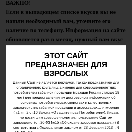
ВАЖНО!
Если в выпадющем списке вкусов вы не
нашли необходимый вам, уточните его
наличие по телефону. Информация на сайте
обновляется раз в месяц, нужный вам вкус
может быть в наличии!
ЭТОТ САЙТ
ПРЕДНАЗНАЧЕН ДЛЯ
Крепость: Высокая (Rare)
ВЗРОСЛЫХ
Данный Сайт не является рекламой, так как предназначен для
Описание:
ограниченного круга лиц, а именно для совершеннолетних
потребителей табачной продукции (граждан России старше 18
Купить Табак для кальяна Dark Side Sabotage (
лет) для предоставления им достоверной информации об
Дарк Сайд Саботаж) в большом ассортименте
основных потребительских свойствах и качественных
характеристик табачной продукции и аксессуарах для курения
можно приобрести в Ростове-на-Дону. Данная
(п.1 и п.2 ст.10 Закона «О защите прав Потребителя»). Лицам,
не достигшим совершеннолетия, пользование Сайтом
линейка наконец реализовала самую высокую
запрещено. (ст. 20 ФЗ №15 «Об охране здоровья граждан..») В
соответствии с Федеральным законом от 23 февраля 2013 г. N
крепость у дарк сайда, дав возможность